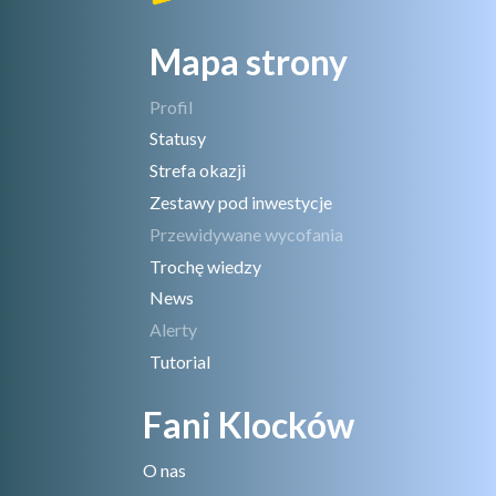
Mapa strony
Profil
Statusy
Strefa okazji
Zestawy pod inwestycje
Przewidywane wycofania
Trochę wiedzy
News
Alerty
Tutorial
Fani Klocków
O nas