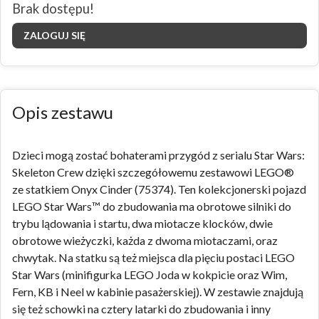
Brak dostępu!
ZALOGUJ SIĘ
Opis zestawu
Dzieci mogą zostać bohaterami przygód z serialu Star Wars:
Skeleton Crew dzięki szczegółowemu zestawowi LEGO®
ze statkiem Onyx Cinder (75374). Ten kolekcjonerski pojazd
LEGO Star Wars™ do zbudowania ma obrotowe silniki do
trybu lądowania i startu, dwa miotacze klocków, dwie
obrotowe wieżyczki, każda z dwoma miotaczami, oraz
chwytak. Na statku są też miejsca dla pięciu postaci LEGO
Star Wars (minifigurka LEGO Joda w kokpicie oraz Wim,
Fern, KB i Neel w kabinie pasażerskiej). W zestawie znajdują
się też schowki na cztery latarki do zbudowania i inny