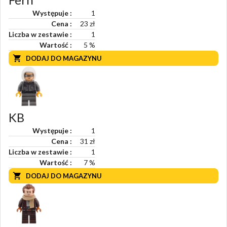
Występuje
1
Cena
23 zł
Liczba w zestawie
1
Wartość
5
%
DODAJ DO MAGAZYNU
KB
Występuje
1
Cena
31 zł
Liczba w zestawie
1
Wartość
7
%
DODAJ DO MAGAZYNU