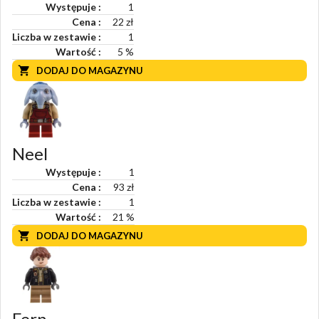
Występuje
1
Cena
22 zł
Liczba w zestawie
1
Wartość
5
%
DODAJ DO MAGAZYNU
Neel
Występuje
1
Cena
93 zł
Liczba w zestawie
1
Wartość
21
%
DODAJ DO MAGAZYNU
Fern