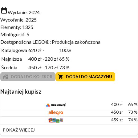
Wydanie:
2024
Wycofanie:
2025
Elementy:
1325
Minifigurki:
5
Dostępność na LEGO®:
Produkcja zakończona
Katalogowa
620
zł
-
100%
Najniższa
400
zł
-220
zł
65
%
Średnia
450
zł
-170
zł
73
%
DODAJ DO KOLEKCJI
DODAJ DO MAGAZYNU
Najtaniej kupisz
400
zł
65
%
450
zł
73
%
459
zł
74
%
POKAŻ WIĘCEJ