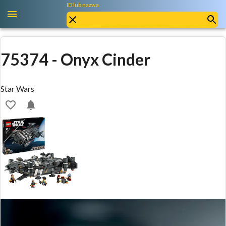
ID lub nazwa
75374
-
Onyx Cinder
Star Wars