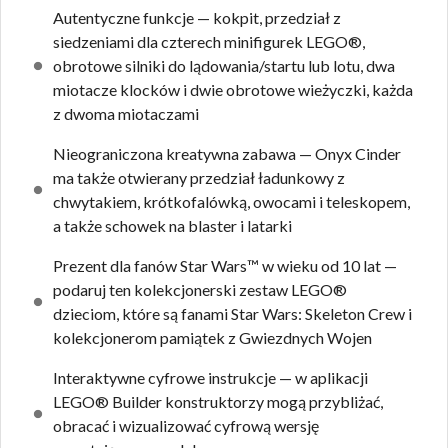
Autentyczne funkcje — kokpit, przedział z
siedzeniami dla czterech minifigurek LEGO®,
obrotowe silniki do lądowania/startu lub lotu, dwa
miotacze klocków i dwie obrotowe wieżyczki, każda
z dwoma miotaczami
Nieograniczona kreatywna zabawa — Onyx Cinder
ma także otwierany przedział ładunkowy z
chwytakiem, krótkofalówką, owocami i teleskopem,
a także schowek na blaster i latarki
Prezent dla fanów Star Wars™ w wieku od 10 lat —
podaruj ten kolekcjonerski zestaw LEGO®
dzieciom, które są fanami Star Wars: Skeleton Crew i
kolekcjonerom pamiątek z Gwiezdnych Wojen
Interaktywne cyfrowe instrukcje — w aplikacji
LEGO® Builder konstruktorzy mogą przybliżać,
obracać i wizualizować cyfrową wersję