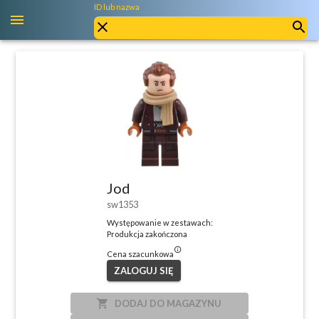
ID lub nazwa
Jod
sw1353
Występowanie w zestawach:
Produkcja zakończona
info_outlined
Cena szacunkowa
ZALOGUJ SIĘ
local_grocery_store
DODAJ DO MAGAZYNU