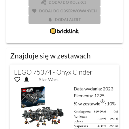
add_home_work
DODAJ DO KOLEKCJI
favorite
DODAJ DO OBSERWOWANYCH
notifications
DODAJ ALERT
Znajduje się w zestawach
LEGO 75374 - Onyx Cinder
favorite_outline
notifications
Star Wars
Data wydania:
2023
Elementy:
1325
info_outlined
% w zestawie
:
10
%
Katalogowa
619,99
zł
0 zł
100 
Rynkowa
362
zł
-258
zł
58
polska
Najniższa
400
zł
-220
zł
65